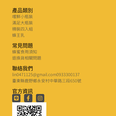
產品類別
嚐鮮小瓶裝
滿足大瓶裝
精裝四入組
蜂王乳
常見問題
蜂蜜食用須知
退換貨相關問題
聯絡我們
lin0471125@gmail.com
0933300137
臺東縣鹿野鄉永安村中華路三段650號
官方資訊