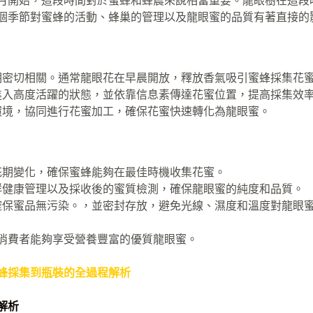
月開始，這段時間對於蜜蜂和蜂農來說相當重要。龍眼樹在這段
個季節對蜜蜂的活動、蜂巢的管理以及龍眼蜜的品質有著直接的
期密切相關。通常龍眼花在早晨開放，釋放香氣吸引蜜蜂採集花
進入高度活躍的狀態，並依靠信息素傳達花蜜位置，提高採集效
環境，協同進行花蜜加工，確保花蜜快速轉化為龍眼蜜。
花期變化，確保蜜蜂能夠在最佳時機收集花蜜。
群健康管理以及採收後的蜜質檢測，確保龍眼蜜的純度和品質。
確保蜜品無污染。，並密封存放，避免光線、濕度和溫度對龍眼
消費者能夠享受營養豐富的優質龍眼蜜。
蜂採集到瓶裝的全過程解析
解析