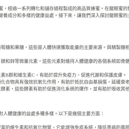
蜜，經過一系列轉化和儲存過程製成的高品質蜂蜜。在龍眼蜜的
營養成分和多樣的健康益處。接下來，讓我們深入探討龍眼蜜的
葡萄糖和果糖，這些是人體快速獲取能量的主要來源。與精製糖
、鎂和鋅等微量元素，這些元素對維持人體健康的各個系統如骨
生素B群和維生素C，有助於提升免疫力、促進代謝和保護皮膚。
類化合物具有強效抗氧化作用，有助於抵抗自由基損傷，延緩衰
性酵素，這些酵素有助於促進消化系統的運作，並有助於吸收其
對人體健康的益處多種多樣。以下是幾個主要方面：
豐富的維生素和抗氧化物質，它能增強免疫系統，降低患病的風