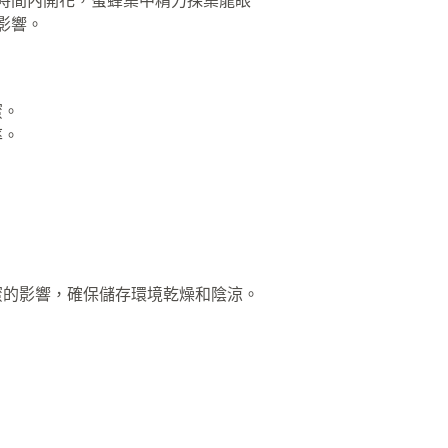
時間內開花，蜜蜂集中精力採集龍眼
影響。
蜜。
率。
蜜的影響，確保儲存環境乾燥和陰涼。