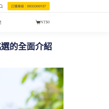
訂購專線：0933300137
NT$
0
們
挑選的全面介紹