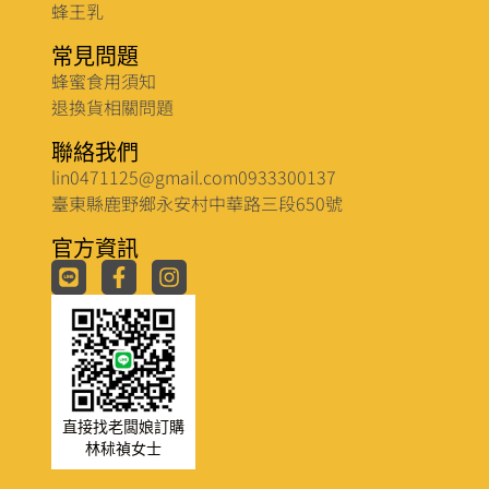
蜂王乳
常見問題
蜂蜜食用須知
退換貨相關問題
聯絡我們
lin0471125@gmail.com
0933300137
臺東縣鹿野鄉永安村中華路三段650號
官方資訊
直接找老闆娘訂購
林秫禎女士